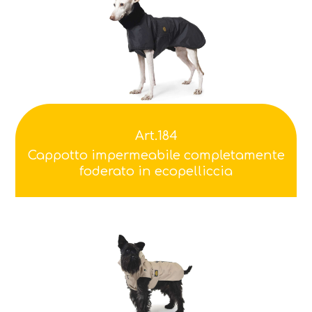
Art.184
Cappotto impermeabile completamente
foderato in ecopelliccia