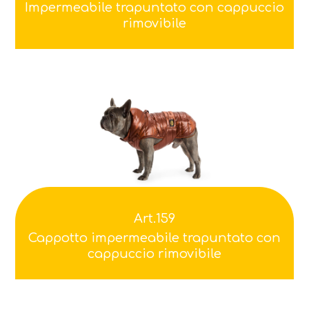
Impermeabile trapuntato con cappuccio
rimovibile
Art.159
Cappotto impermeabile trapuntato con
cappuccio rimovibile