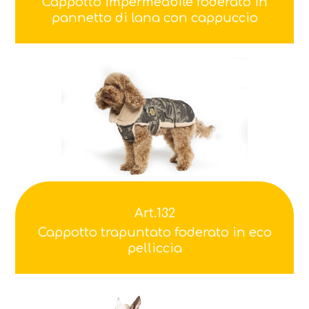
Cappotto impermeabile foderato in
pannetto di lana con cappuccio
Art.132
Cappotto trapuntato foderato in eco
pelliccia