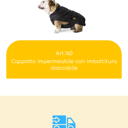
Art.160
Cappotto impermeabile con imbottitura
staccabile