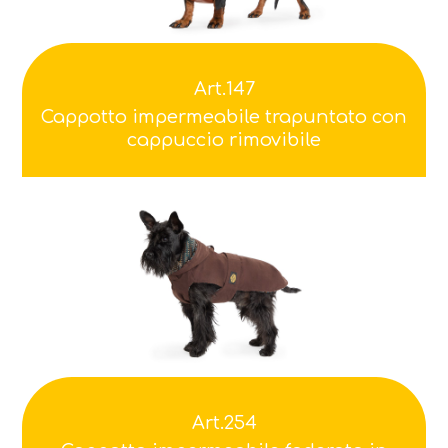
Art.147
Cappotto impermeabile trapuntato con
cappuccio rimovibile
Art.254