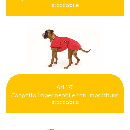
staccabile
Art.170
Cappotto impermeabile con imbottitura
staccabile