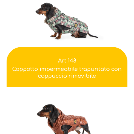
Art.148
Cappotto impermeabile trapuntato con
cappuccio rimovibile