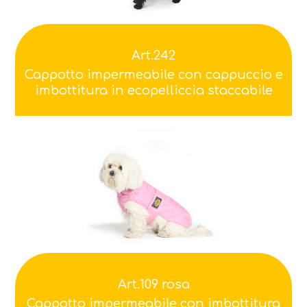
Art.242
Cappotto impermeabile con cappuccio e
imbottitura in ecopelliccia staccabile
Art.109 rosa
Cappotto impermeabile con imbottitura