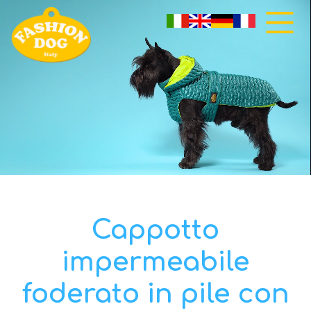
Cappotto
impermeabile
foderato in pile con