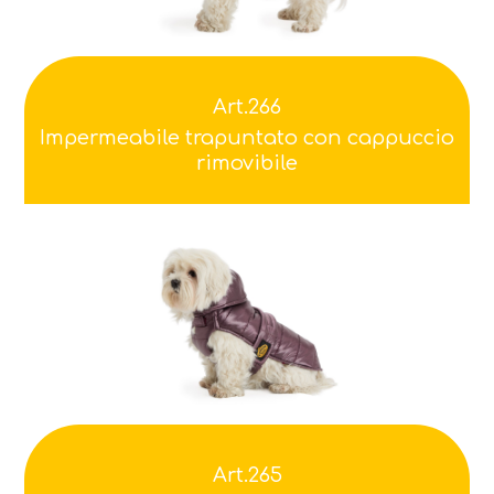
Art.266
Impermeabile trapuntato con cappuccio
rimovibile
Art.265