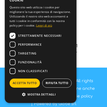
ENGLISH
Questo sito web utilizza i cookie per
Contatti
migliorare la tua esperienza di navigazione.
Utilizzando il nostro sito web acconsenti a
GERMAN
Contattaci
tutti i cookie in conformità con la nostra
policy per i cookie.
Leggi di più
FRENCH
info@fashiondog.it
STRETTAMENTE NECESSARI
059687984
PERFORMANCE
Via Lago di carezza 11
TARGETING
Carpi (MO) 41012 - ITALY
P.IVA 03250840364
FUNZIONALITÀ
NON CLASSIFICATI
Copyright © Fashion Dog s.r.l - All rights
ACCETTA TUTTO
RIFIUTA TUTTO
reserved. È vietata la riproduzione anche
MOSTRA DETTAGLI
parziale -
Privacy policy
-
Cookie policy
| Powered by
Globe srl