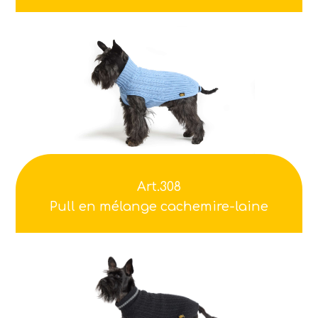
Art.308
Pull en mélange cachemire-laine