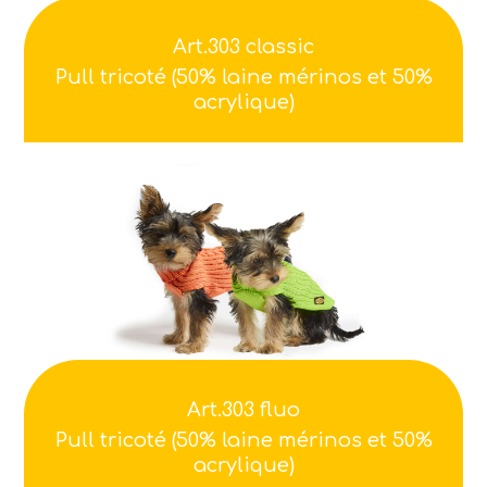
Art.303 classic
Pull tricoté (50% laine mérinos et 50%
acrylique)
Art.303 fluo
Pull tricoté (50% laine mérinos et 50%
acrylique)