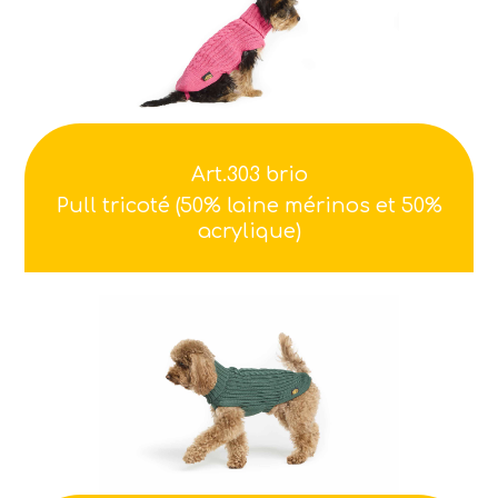
Art.303 brio
Pull tricoté (50% laine mérinos et 50%
acrylique)