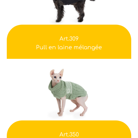
Art.309
Pull en laine mélangée
Art.350