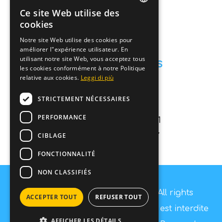
A propos de nous
Ce site Web utilise des
ITALIAN
cookies
Catalogue
ENGLISH
Notre site Web utilise des cookies pour
Contact
améliorer l"expérience utilisateur. En
utilisant notre site Web, vous acceptez tous
GERMAN
Contactez nous
les cookies conformément à notre Politique
relative aux cookies.
Leggi di più
FRENCH
info@fashiondog.it
STRICTEMENT NÉCESSAIRES
059687984
PERFORMANCE
Via Lago di carezza 11
CIBLAGE
Carpi (MO) 41012 - ITALY
P.IVA 03250840364
FONCTIONNALITÉ
NON CLASSIFIÉS
Copyright © Fashion Dog s.r.l - All rights
ACCEPTER TOUT
REFUSER TOUT
reserved. La copie, même partielle, est interdite
AFFICHER LES DÉTAILS