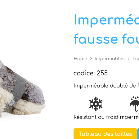
Imperméa
fausse fo
Home
Impermables
Im
codice: 255
Imperméable doublé de f
Résistant au froid
Imperm
Tableau des tailles