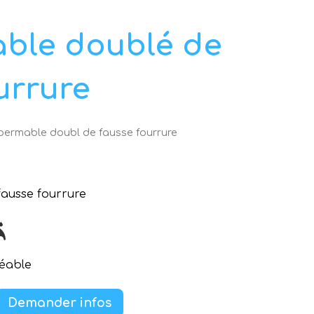
ble doublé de
urrure
permable doubl de fausse fourrure
ausse fourrure
éable
Demander infos