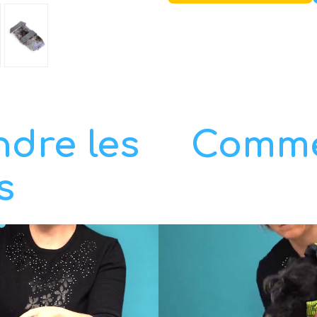
dre les
Commen
s