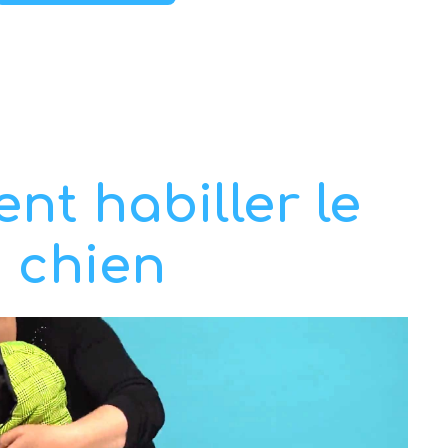
t habiller le
chien