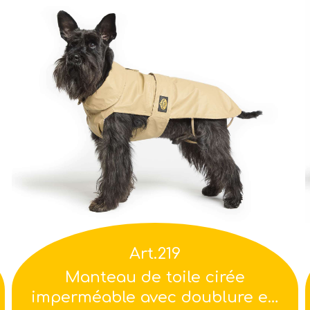
Art.219
Manteau de toile cirée
imperméable avec doublure en