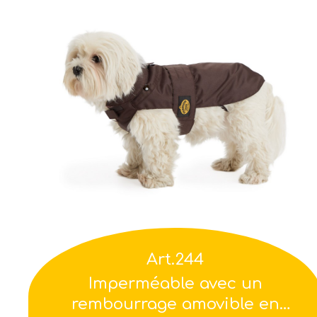
Art.244
Imperméable avec un
rembourrage amovible en