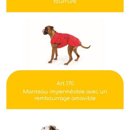
fourrure
Art.170
Manteau imperméable avec un
rembourrage amovible