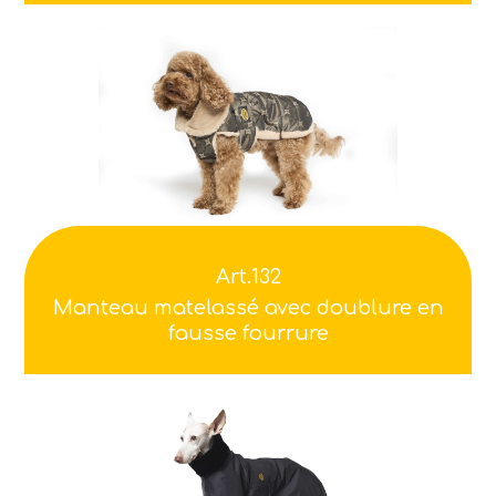
Art.132
Manteau matelassé avec doublure en
fausse fourrure