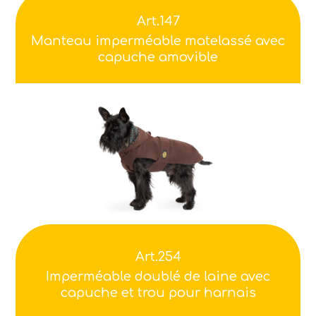
Art.147
Manteau imperméable matelassé avec
capuche amovible
Art.254
Imperméable doublé de laine avec
capuche et trou pour harnais