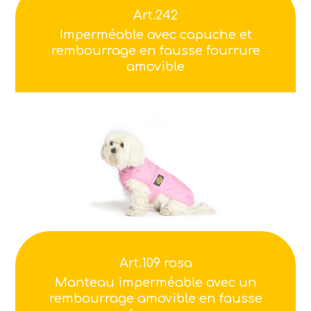
Art.242
Imperméable avec capuche et
rembourrage en fausse fourrure
amovible
Art.109 rosa
Manteau imperméable avec un
rembourrage amovible en fausse