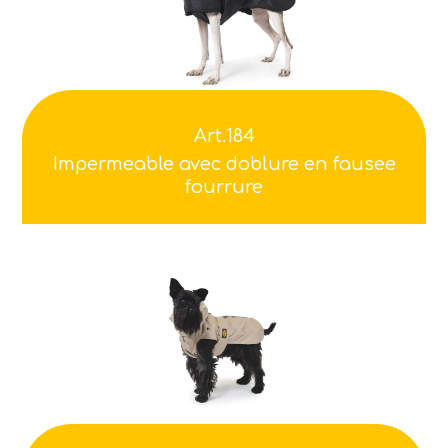
Art.184
Impermeable avec doblure en fausee
fourrure