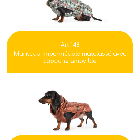
Art.148
Manteau imperméable matelassé avec
capuche amovible