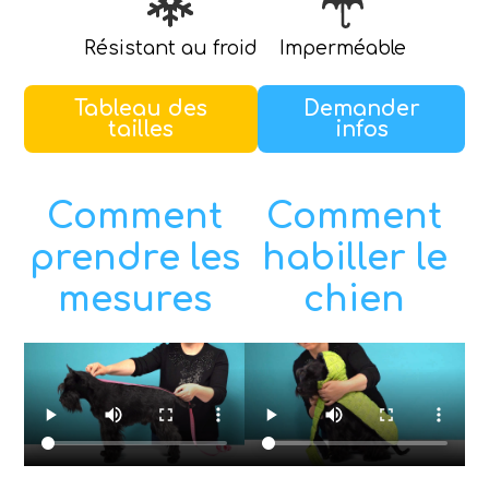
Résistant au froid
Imperméable
Tableau des
Demander
tailles
infos
Comment
Comment
prendre les
habiller le
mesures
chien