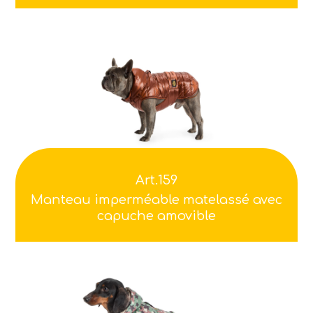
Art.159
Manteau imperméable matelassé avec
capuche amovible