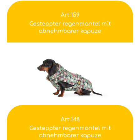
Art.159
Gesteppter regenmantel mit
abnehmbarer kapuze
Art.148
Gesteppter regenmantel mit
abnehmbarer kapuze