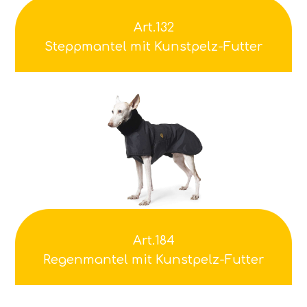
Art.132
Steppmantel mit Kunstpelz-Futter
Art.184
Regenmantel mit Kunstpelz-Futter