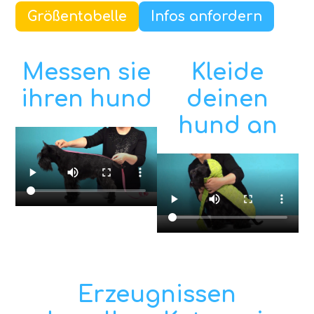
Größentabelle
Infos anfordern
Messen sie
Kleide
ihren hund
deinen
hund an
Erzeugnissen