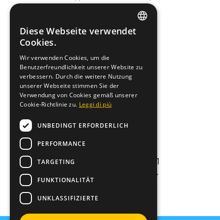
Zubehör
Diese Webseite verwendet
Über uns
ITALIAN
Cookies.
Katalog
ENGLISH
Wir verwenden Cookies, um die
News
Benutzerfreundlichkeit unserer Website zu
verbessern. Durch die weitere Nutzung
GERMAN
Kontakte
unserer Webseite stimmen Sie der
Verwendung von Cookies gemäß unserer
FRENCH
Contact us
Cookie-Richtlinie zu.
Leggi di più
UNBEDINGT ERFORDERLICH
info@fashiondog.it
PERFORMANCE
059687984
TARGETING
Via Lago di carezza 11
Carpi (MO) 41012 - ITALY
FUNKTIONALITÄT
P.IVA 03250840364
UNKLASSIFIZIERTE