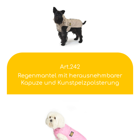
Art.242
Regenmantel mit herausnehmbarer
Kapuze und Kunstpelzpolsterung