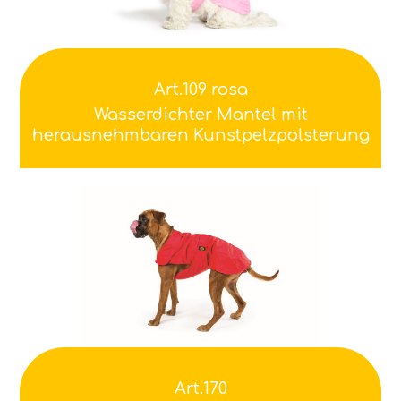
Art.109 rosa
Wasserdichter Mantel mit
herausnehmbaren Kunstpelzpolsterung
Art.170