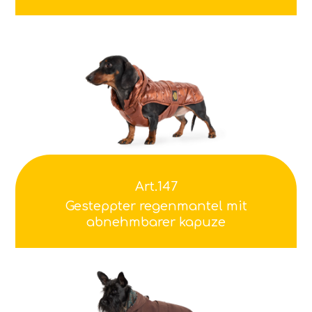
Art.147
Gesteppter regenmantel mit
abnehmbarer kapuze