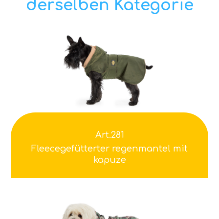
derselben Kategorie
Art.281
Fleecegefütterter regenmantel mit
kapuze