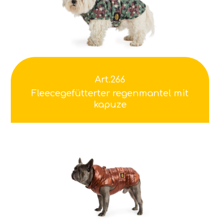
Art.266
Fleecegefütterter regenmantel mit
kapuze