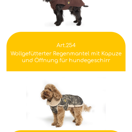
Art.254
Wollgefütterter Regenmantel mit Kapuze
und Öffnung für hundegeschirr