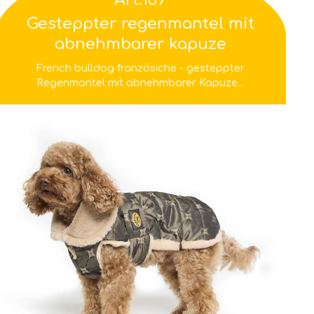
Gesteppter regenmantel mit
abnehmbarer kapuze
French bulldog französiche - gesteppter
Regenmantel mit abnehmbarer Kapuze...