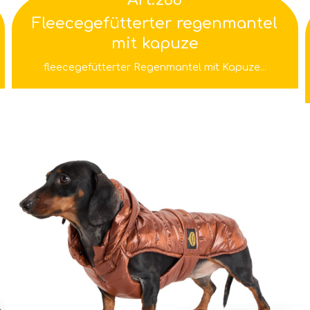
Fleecegefütterter regenmantel
mit kapuze
fleecegefütterter Regenmantel mit Kapuze...