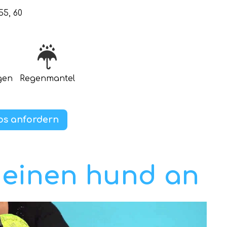
 55, 60
gen
Regenmantel
os anfordern
deinen hund an