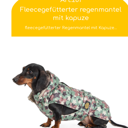
Fleecegefütterter regenmantel
mit kapuze
fleecegefütterter Regenmantel mit Kapuze...