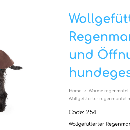
Wollgefüt
Regenman
und Öffn
hundeges
Home
Warme regenmntel
Wollgeftterter regenmantel m
Code: 254
Wollgefütterter Regenma