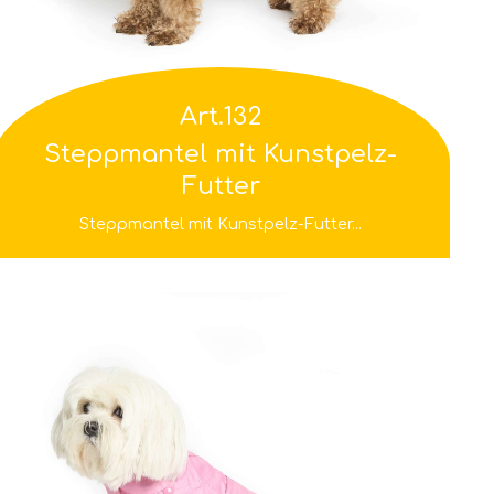
Art.132
Steppmantel mit Kunstpelz-
Futter
Steppmantel mit Kunstpelz-Futter...