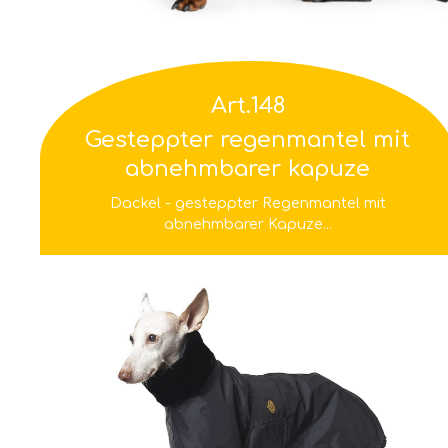
Art.148
Gesteppter regenmantel mit
abnehmbarer kapuze
Dackel - gesteppter Regenmantel mit
abnehmbarer Kapuze...