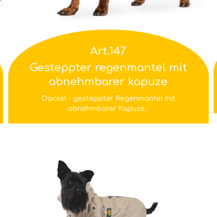
Art.147
Gesteppter regenmantel mit
abnehmbarer kapuze
Dackel - gesteppter Regenmantel mit
abnehmbarer Kapuze...